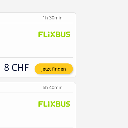
1h 30min
8 CHF
Jetzt finden
6h 40min