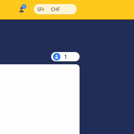
|
|
SFr
CHF
1