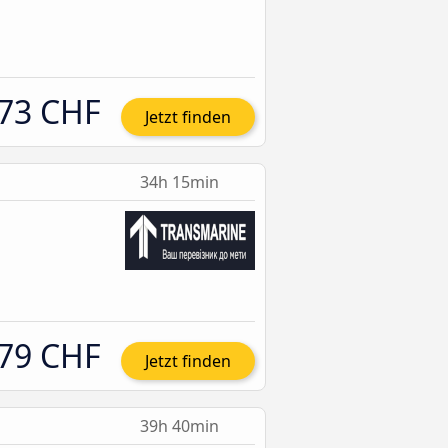
73 CHF
Jetzt finden
34h 15min
79 CHF
Jetzt finden
39h 40min