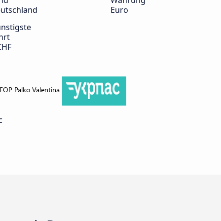
nd
Währung
utschland
Euro
nstigste
hrt
CHF
c