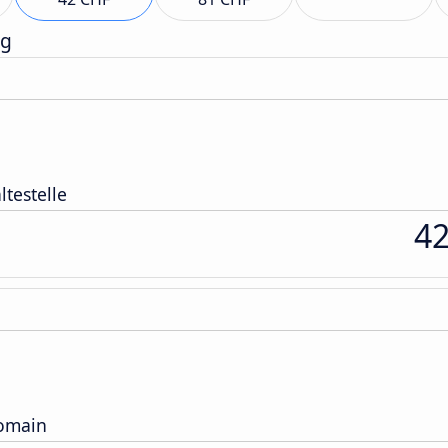
ag
ltestelle
4
Domain