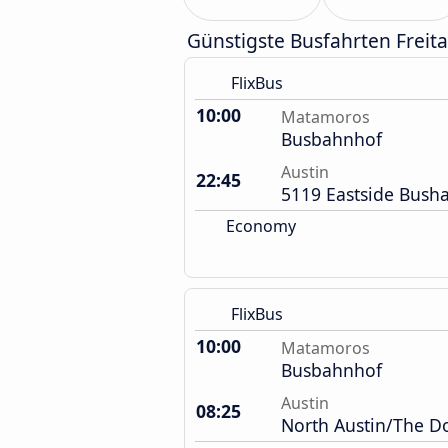
Günstigste Busfahrten Freit
FlixBus
10:00
Matamoros
Busbahnhof
Austin
22:45
5119 Eastside Busha
Economy
FlixBus
10:00
Matamoros
Busbahnhof
Austin
08:25
North Austin/The 