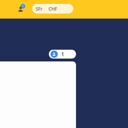
|
|
SFr
CHF
1