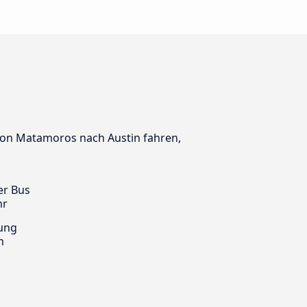
 von Matamoros nach Austin fahren,
er Bus
hr
ung
m