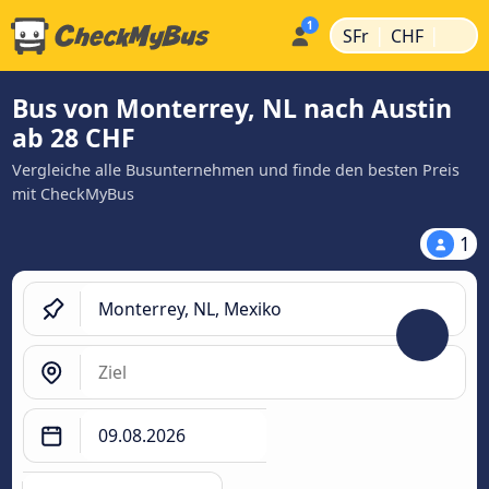
|
|
SFr
CHF
Bus von Monterrey, NL nach Austin
ab 28 CHF
Vergleiche alle Busunternehmen und finde den besten Preis
mit CheckMyBus
1