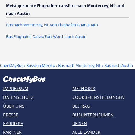
Meist gesuchte Flughafentransfers nach Monterrey, NL und
nach Austin
Bus nach Monterrey, NL von Flughafen Guanajuato
Bus Flughafen Dallas/Fort Worth nach Austin
CheckMyBus
›
Busse in Mexiko
›
Bus nach Monterrey, NL
›
Bus nach Austin
IMPRESSUM
METHODIK
DATENSCHUTZ
COOKIE-EINSTELLUNGEN
ÜBER UNS
BEITRAG
PRESSE
BUSUNTERNEHMEN
KARRIERE
REISEN
PARTNER
ALLE LÄNDER