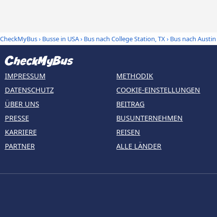
CheckMyBus
›
Busse in USA
›
Bus nach College Station, TX
›
Bus nach Austin
IMPRESSUM
METHODIK
DATENSCHUTZ
COOKIE-EINSTELLUNGEN
ÜBER UNS
BEITRAG
PRESSE
BUSUNTERNEHMEN
KARRIERE
REISEN
PARTNER
ALLE LÄNDER