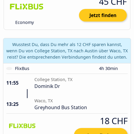
45 CHF
Jetzt finden
Economy
Wusstest Du, dass Du mehr als 12 CHF sparen kannst,
wenn Du von College Station, TX nach Austin über Waco, TX
reist? Die entsprechenden Verbindungen findest du unten.
FlixBus
4h 30min
College Station, TX
11:55
Dominik Dr
Waco, TX
13:25
Greyhound Bus Station
18 CHF