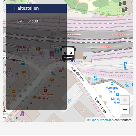
Haltestellen
Bahnhof SBB
+
−
©
OpenStreetMap
contributors