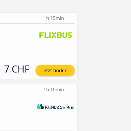
1h 15min
7 CHF
Jetzt finden
1h 10min