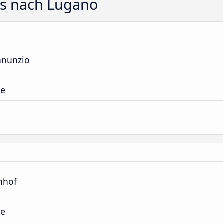
ts nach Lugano
nnunzio
le
nhof
le