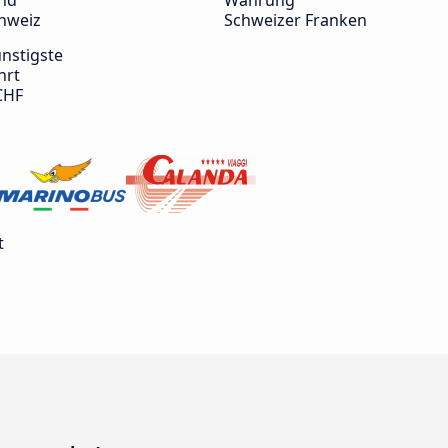
nd
Währung
hweiz
Schweizer Franken
nstigste
hrt
CHF
t