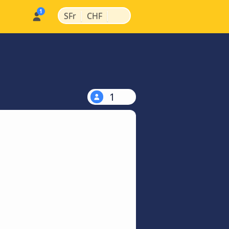
|
|
SFr
CHF
1