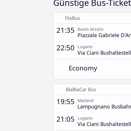
Günstige Bus-Ticke
FlixBus
21:35
Busto Arsizio
Piazzale Gabriele D'A
22:50
Lugano
Via Ciani Bushaltestel
Economy
BlaBlaCar Bus
19:55
Mailand
Lampugnano Busbah
21:05
Lugano
Via Ciani Bushaltestel