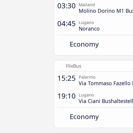
03:30
Mailand
Molino Dorino M1 Bus
04:45
Lugano
Noranco
Economy
FlixBus
15:25
Palermo
Via Tommaso Fazello B
19:10
Lugano
Via Ciani Bushaltestel
Economy