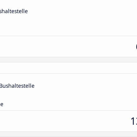
haltestelle
ushaltestelle
le
1