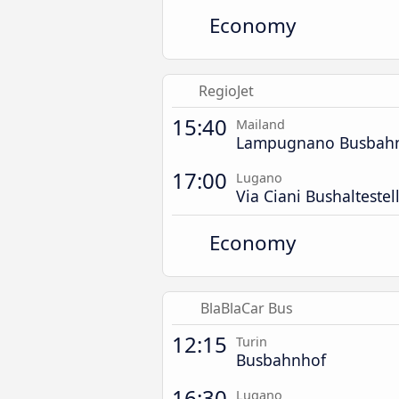
Economy
RegioJet
15:40
Mailand
Lampugnano Busbah
17:00
Lugano
Via Ciani Bushaltestel
Economy
BlaBlaCar Bus
12:15
Turin
Busbahnhof
16:30
Lugano