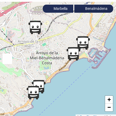
Marbella
Benalmádena
+
−