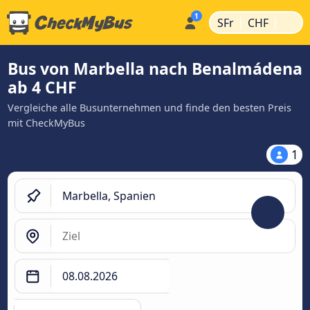
|
|
SFr
CHF
Bus von Marbella nach Benalmádena
ab 4 CHF
Vergleiche alle Busunternehmen und finde den besten Preis
mit CheckMyBus
1