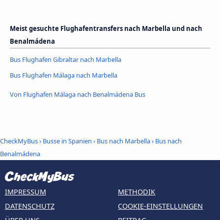
Meist gesuchte Flughafentransfers nach Marbella und nach
Benalmádena
Bus Flughafen Gibraltar nach Marbella
Bus Flughafen Málaga nach Marbella
Von Flughafen Málaga nach Benalmádena Bus
CheckMyBus
›
Busse in Spanien
›
Bus nach Marbella
›
Bus nach
Benalmádena
IMPRESSUM
METHODIK
DATENSCHUTZ
COOKIE-EINSTELLUNGEN