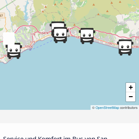
+
−
©
OpenStreetMap
contributors
Service und Komfort im Bus von San