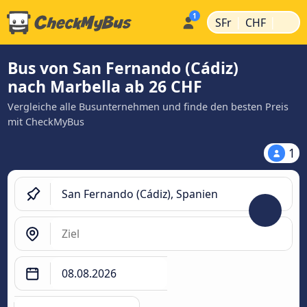
|
|
SFr
CHF
Bus von San Fernando (Cádiz)
nach Marbella ab 26 CHF
Vergleiche alle Busunternehmen und finde den besten Preis
mit CheckMyBus
1