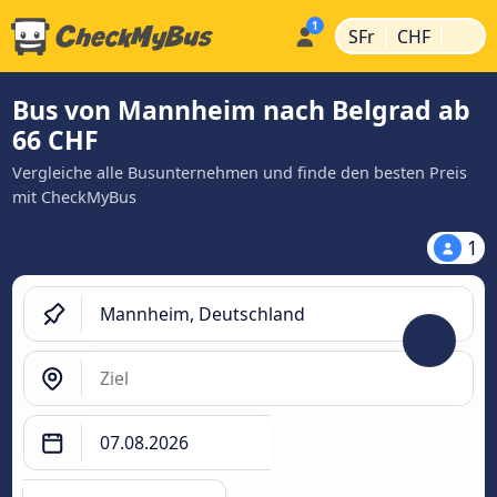
|
|
SFr
CHF
Bus von Mannheim nach Belgrad ab
66 CHF
Vergleiche alle Busunternehmen und finde den besten Preis
mit CheckMyBus
1