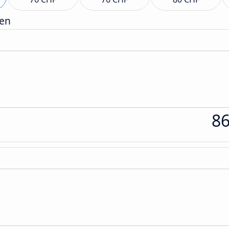
gen
8