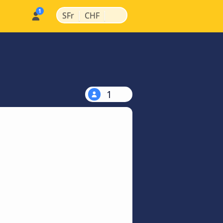
|
|
SFr
CHF
1