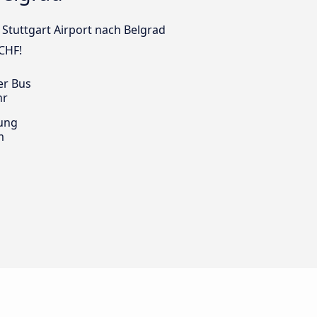
 Stuttgart Airport nach Belgrad
 CHF!
er Bus
hr
ung
m