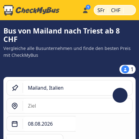
|
|
SFr
CHF
Bus von Mailand nach Triest ab 8
CHF
Vergleiche alle Busunternehmen und finde den besten Preis
mit CheckMyBus
1