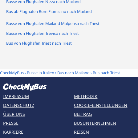
Busse von Flughafen Nizza nach Mailand
Bus ab Flughafen Rom Fiumicino nach Mailand
Busse von Flughafen Mailand Malpensa nach Triest
Busse von Flughafen Treviso nach Triest
Bus von Flughafen Triest nach Triest
CheckMyBus
›
Busse in Italien
›
Bus nach Mailand
›
Bus nach Triest
IMPRESSUM
METHODIK
DATENSCHUTZ
COOKIE-EINSTELLUNGEN
ÜBER UNS
BEITRAG
PRESSE
BUSUNTERNEHMEN
KARRIERE
REISEN