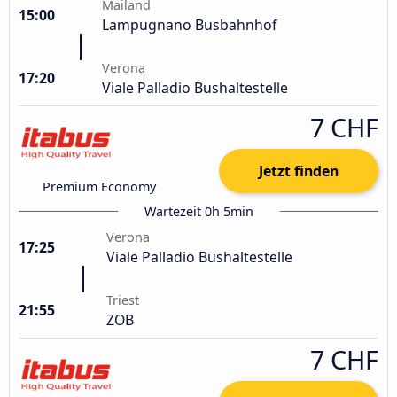
Mailand
15:00
Lampugnano Busbahnhof
Verona
17:20
Viale Palladio Bushaltestelle
7 CHF
Jetzt finden
Premium Economy
Wartezeit 0h 5min
Verona
17:25
Viale Palladio Bushaltestelle
Triest
21:55
ZOB
7 CHF