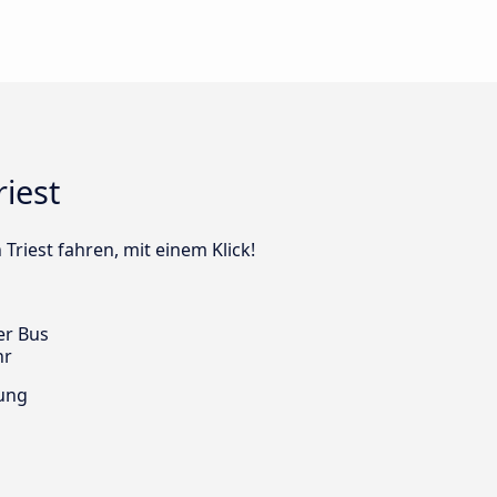
iest
Triest fahren, mit einem Klick!
er Bus
hr
ung