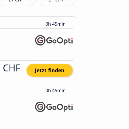
0h 45min
7 CHF
Jetzt finden
0h 45min