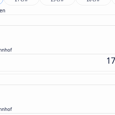
gen
ahnhof
1
ahnhof