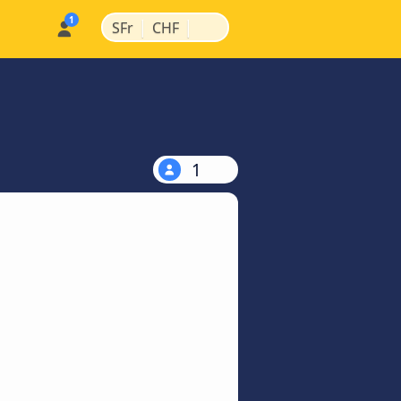
|
|
SFr
CHF
1