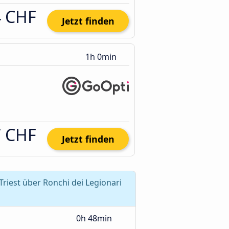
4 CHF
Jetzt finden
1h 0min
7 CHF
Jetzt finden
riest über Ronchi dei Legionari
0h 48min