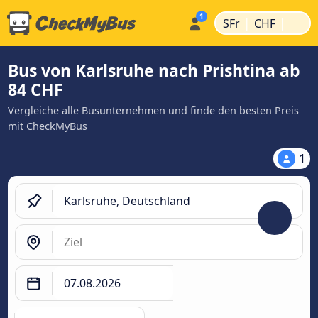
|
|
SFr
CHF
Bus von Karlsruhe nach Prishtina ab
84 CHF
Vergleiche alle Busunternehmen und finde den besten Preis
mit CheckMyBus
1