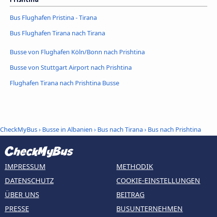
Bus Flughafen Pristina - Tirana
Bus Flughafen Tirana nach Tirana
Busse von Flughafen Köln/Bonn nach Prishtina
Busse von Stuttgart Airport nach Prishtina
Flughafen Tirana nach Prishtina Busse
CheckMyBus
›
Busse in Albanien
›
Bus nach Tirana
›
Bus nach Prishtina
IMPRESSUM
METHODIK
DATENSCHUTZ
COOKIE-EINSTELLUNGEN
ÜBER UNS
BEITRAG
PRESSE
BUSUNTERNEHMEN