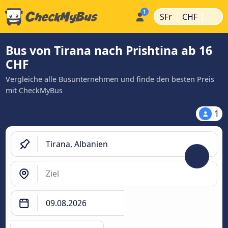
|
|
SFr
CHF
Bus von Tirana nach Prishtina ab 16
CHF
Vergleiche alle Busunternehmen und finde den besten Preis
mit CheckMyBus
1