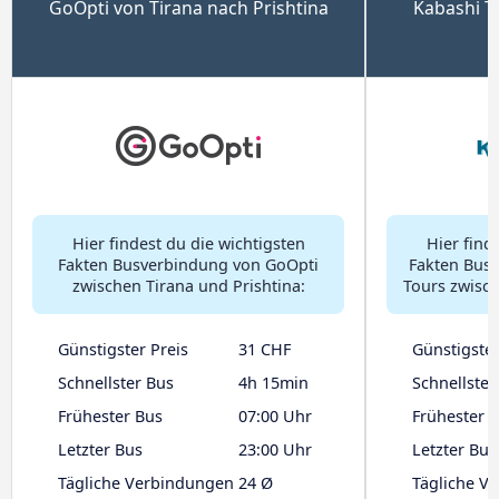
GoOpti von Tirana nach Prishtina
Kabashi T
Hier findest du die wichtigsten
Hier find
Fakten Busverbindung von GoOpti
Fakten Bus
zwischen Tirana und Prishtina:
Tours zwisch
Günstigster Preis
31 CHF
Günstigster
Schnellster Bus
4h 15min
Schnellster
Frühester Bus
07:00 Uhr
Frühester 
Letzter Bus
23:00 Uhr
Letzter Bus
Tägliche Verbindungen
24 Ø
Tägliche V