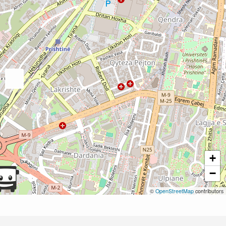
+
−
©
OpenStreetMap
contributors