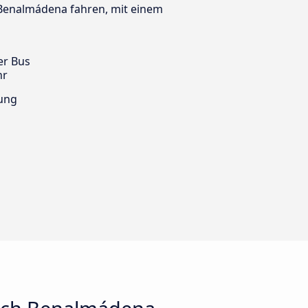
h Benalmádena fahren, mit einem
er Bus
hr
ung