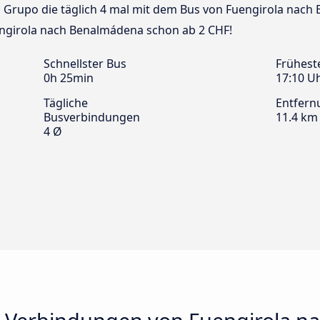
za Grupo die täglich 4 mal mit dem Bus von Fuengirola nac
uengirola nach Benalmádena schon ab 2 CHF!
Schnellster Bus
Frühest
0h 25min
17:10 U
Tägliche
Entfern
Busverbindungen
11.4 km
4 Ø