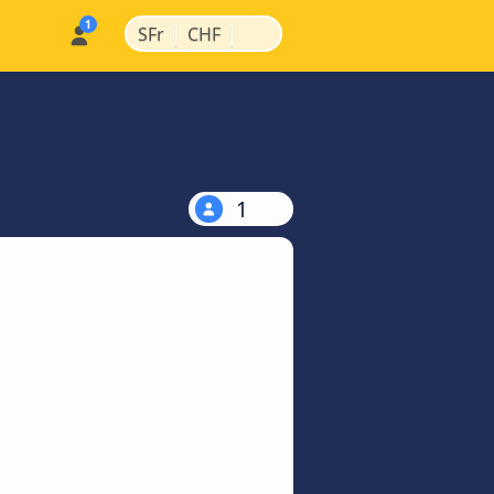
|
|
SFr
CHF
1