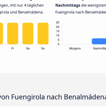
gen, mit nur 4 täglichen
Nachmittags
die wenigste
irola und Benalmádena.
Fuengirola nach Benalmádena
von Fuengirola nach Benalmáden