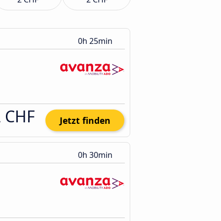
0h 25min
2 CHF
Jetzt finden
0h 30min