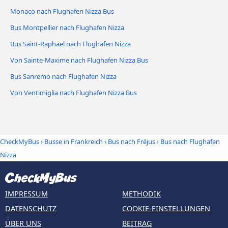
Monaco nach Flughafen Nizza Bus
Bus Montpellier nach Flughafen Nizza
Bus Saint-Raphaël nach Flughafen Nizza
Von Sainte-Maxime nach Flughafen Nizza Bus
Bus Sanremo nach Flughafen Nizza
Von Ventimiglia nach Flughafen Nizza Bus
CheckMyBus
›
Busse in Frankreich
›
Bus nach Fréjus
›
Bus nach Flughafen
Nizza
IMPRESSUM
METHODIK
DATENSCHUTZ
COOKIE-EINSTELLUNGEN
ÜBER UNS
BEITRAG