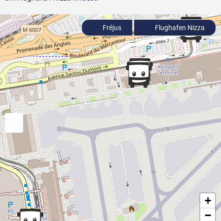
Fréjus
Flughafen Nizza
+
−