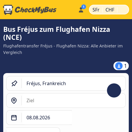
|
|
SFr
CHF
Bus Fréjus zum Flughafen Nizza
(NCE)
Flughafentransfer Fréjus - Flughafen Nizza: Alle Anbieter im
Vergleich
1