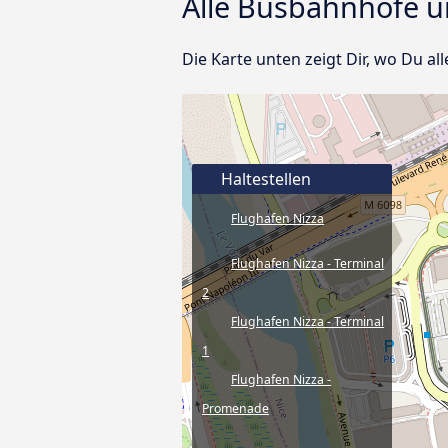
Alle Busbahnhöfe u
Die Karte unten zeigt Dir, wo Du al
Haltestellen
Flughafen Nizza
Flughafen Nizza - Terminal
2
Flughafen Nizza - Terminal
1
Flughafen Nizza -
Promenade