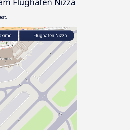
 am Flughafen Nizza
est.
axime
Flughafen Nizza