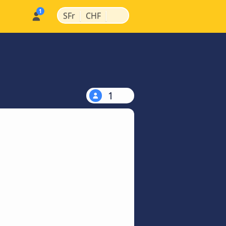
|
|
SFr
CHF
1