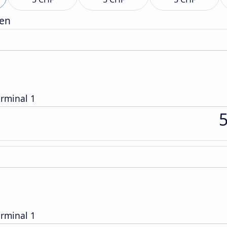
gen
erminal 1
erminal 1