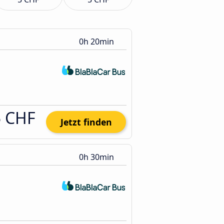
0h 20min
5 CHF
Jetzt finden
0h 30min