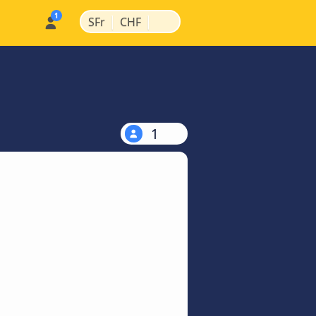
|
|
SFr
CHF
1