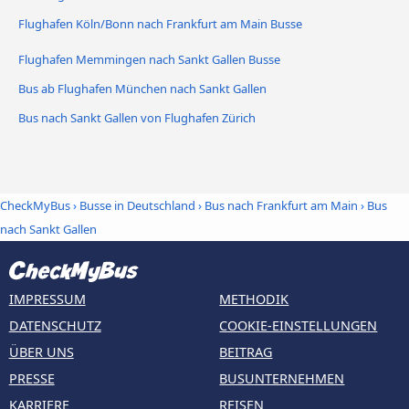
Flughafen Köln/Bonn nach Frankfurt am Main Busse
Flughafen Memmingen nach Sankt Gallen Busse
Bus ab Flughafen München nach Sankt Gallen
Bus nach Sankt Gallen von Flughafen Zürich
CheckMyBus
›
Busse in Deutschland
›
Bus nach Frankfurt am Main
›
Bus
nach Sankt Gallen
IMPRESSUM
METHODIK
DATENSCHUTZ
COOKIE-EINSTELLUNGEN
ÜBER UNS
BEITRAG
PRESSE
BUSUNTERNEHMEN
KARRIERE
REISEN