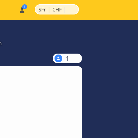
|
|
SFr
CHF
h
1