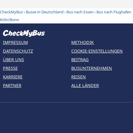
CheckMyBus
›
Busse in Deutschland
›
Bus nach Essen
›
Bus nach Flughafen
Köln/Bonn
IMPRESSUM
METHODIK
DATENSCHUTZ
COOKIE-EINSTELLUNGEN
ÜBER UNS
BEITRAG
PRESSE
BUSUNTERNEHMEN
KARRIERE
REISEN
PARTNER
ALLE LÄNDER