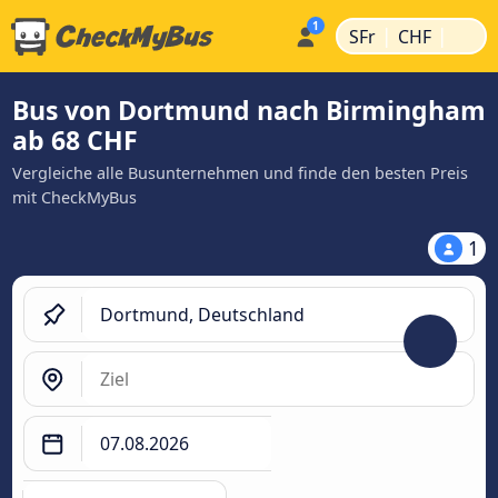
|
|
SFr
CHF
Bus von Dortmund nach Birmingham
ab 68 CHF
Vergleiche alle Busunternehmen und finde den besten Preis
mit CheckMyBus
1