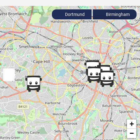
Dortmund
Birmingham
+
−