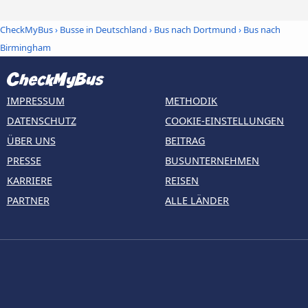
CheckMyBus
›
Busse in Deutschland
›
Bus nach Dortmund
›
Bus nach
Birmingham
IMPRESSUM
METHODIK
DATENSCHUTZ
COOKIE-EINSTELLUNGEN
ÜBER UNS
BEITRAG
PRESSE
BUSUNTERNEHMEN
KARRIERE
REISEN
PARTNER
ALLE LÄNDER