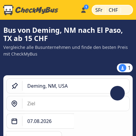
|
|
SFr
CHF
Bus von Deming, NM nach El Paso,
TX ab 15 CHF
Vergleiche alle Busunternehmen und finde den besten Preis
mit CheckMyBus
1