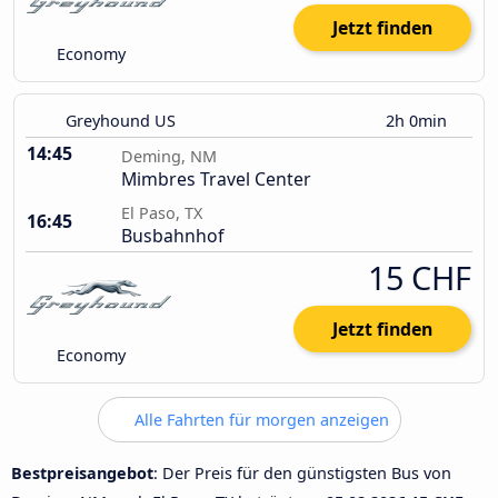
Jetzt finden
Economy
Greyhound US
2h 0min
14:45
Deming, NM
Mimbres Travel Center
El Paso, TX
16:45
Busbahnhof
15 CHF
Jetzt finden
Economy
Alle Fahrten für morgen anzeigen
Bestpreisangebot
: Der Preis für den günstigsten Bus von