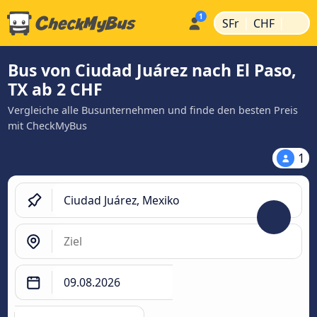
|
|
SFr
CHF
Bus von Ciudad Juárez nach El Paso,
TX ab 2 CHF
Vergleiche alle Busunternehmen und finde den besten Preis
mit CheckMyBus
1