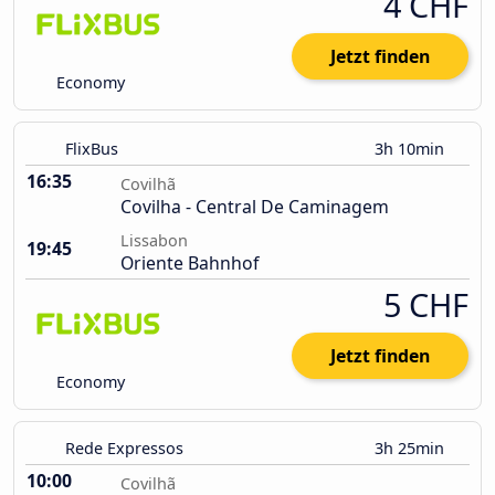
4 CHF
Jetzt finden
Economy
FlixBus
3h 10min
16:35
Covilhã
Covilha - Central De Caminagem
Lissabon
19:45
Oriente Bahnhof
5 CHF
Jetzt finden
Economy
Rede Expressos
3h 25min
10:00
Covilhã