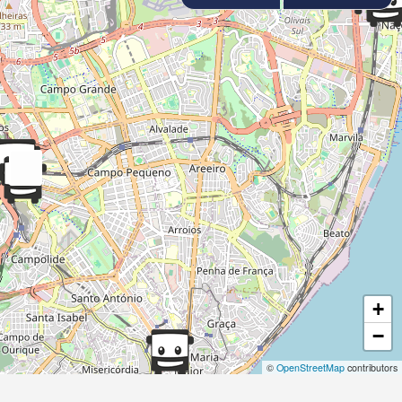
+
−
©
OpenStreetMap
contributors