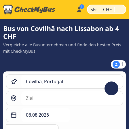
|
|
SFr
CHF
Bus von Covilhã nach Lissabon ab 4
CHF
Vergleiche alle Busunternehmen und finde den besten Preis
mit CheckMyBus
1