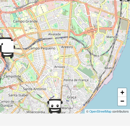
+
−
©
OpenStreetMap
contributors