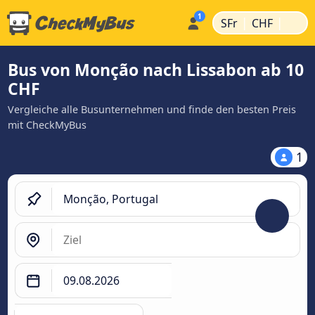
|
|
SFr
CHF
Bus von Monção nach Lissabon ab 10
CHF
Vergleiche alle Busunternehmen und finde den besten Preis
mit CheckMyBus
1