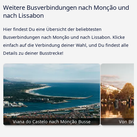
Weitere Busverbindungen nach Monção und
nach Lissabon
Hier findest Du eine Übersicht der beliebtesten
Busverbindungen nach Monção und nach Lissabon. Klicke
einfach auf die Verbindung deiner Wahl, und Du findest alle
Details zu deiner Busstrecke!
Viana do Castelo nach Monção Busse
Von Bra