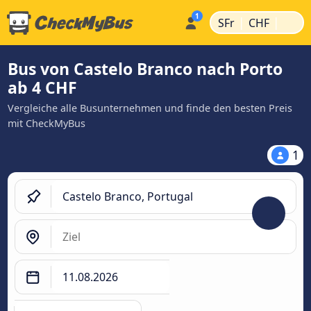
|
|
SFr
CHF
Bus von Castelo Branco nach Porto
ab 4 CHF
Vergleiche alle Busunternehmen und finde den besten Preis
mit CheckMyBus
1