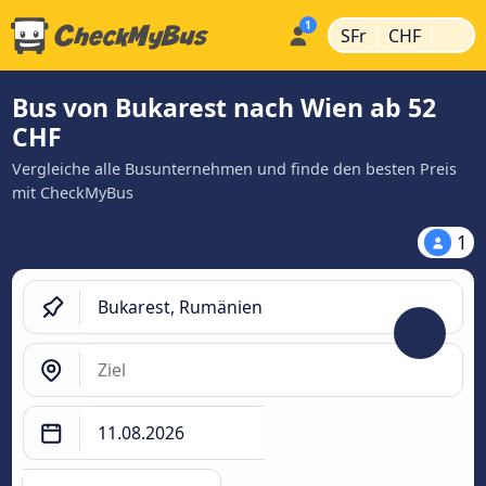
|
|
SFr
CHF
Bus von Bukarest nach Wien ab 52
CHF
Vergleiche alle Busunternehmen und finde den besten Preis
mit CheckMyBus
1