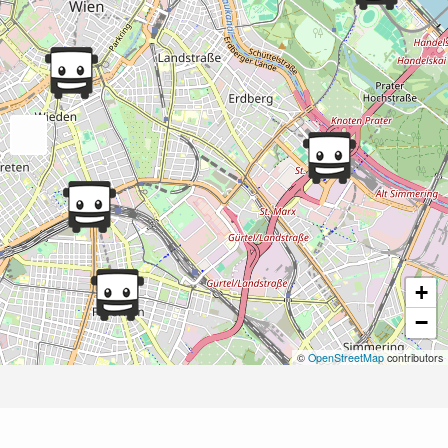
+
−
©
OpenStreetMap
contributors