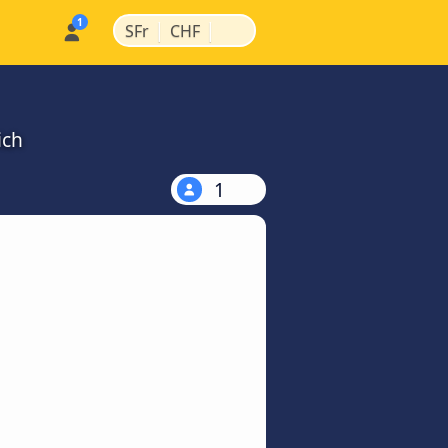
|
|
SFr
CHF
ich
1