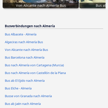
Von Alicante nach Almería Bus
Bus ab 
Busverbindungen nach Almería
Bus Albacete - Almería
Algeciras nach Almería Bus
Von Alicante nach Almería Bus
Bus Barcelona nach Almería
Bus nach Almería von Cartagena (Murcia)
Bus nach Almería von Castellón de la Plana
Bus ab El Ejido nach Almería
Bus Elche - Almería
Busse von Granada nach Almería
Bus ab Jaén nach Almería