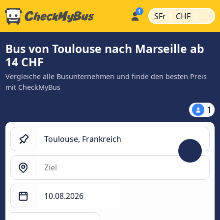
|
|
SFr
CHF
Bus von Toulouse nach Marseille ab
14 CHF
Vergleiche alle Busunternehmen und finde den besten Preis
mit CheckMyBus
1