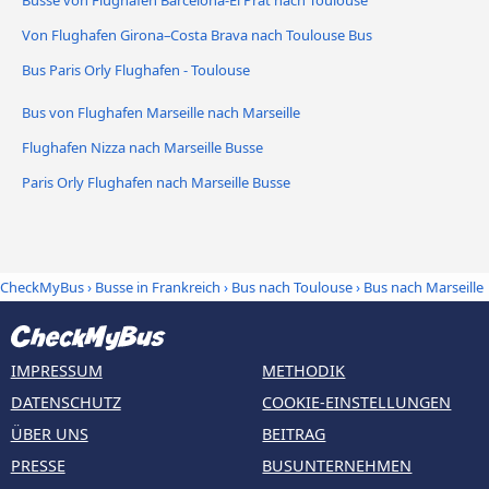
Busse von Flughafen Barcelona-El Prat nach Toulouse
Von Flughafen Girona–Costa Brava nach Toulouse Bus
Bus Paris Orly Flughafen - Toulouse
Bus von Flughafen Marseille nach Marseille
Flughafen Nizza nach Marseille Busse
Paris Orly Flughafen nach Marseille Busse
CheckMyBus
›
Busse in Frankreich
›
Bus nach Toulouse
›
Bus nach Marseille
IMPRESSUM
METHODIK
DATENSCHUTZ
COOKIE-EINSTELLUNGEN
ÜBER UNS
BEITRAG
PRESSE
BUSUNTERNEHMEN