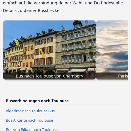
einfach auf die Verbindung deiner Wahl, und Du findest alle
Details zu deiner Busstrecke!
Bus nach Toulouse von Chambery
Paris 
Busverbindungen nach Toulouse
Algeciras nach Toulouse Bus
Bus Alicante nach Toulouse
Bus von Bilbao nach Toulouse