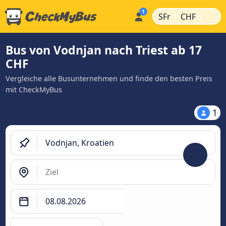
|
|
SFr
CHF
Bus von Vodnjan nach Triest ab 17
CHF
Vergleiche alle Busunternehmen und finde den besten Preis
mit CheckMyBus
1