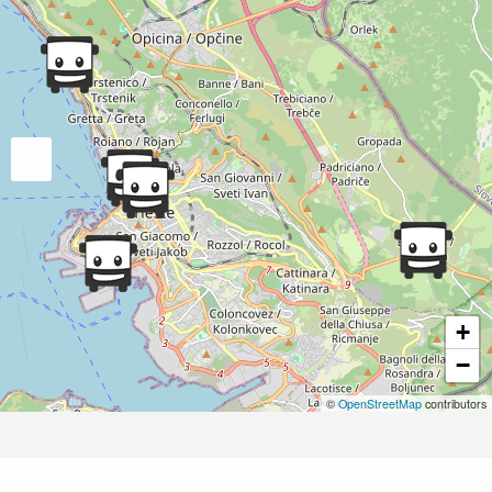
+
−
©
OpenStreetMap
contributors