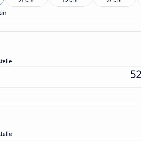
gen
telle
5
telle