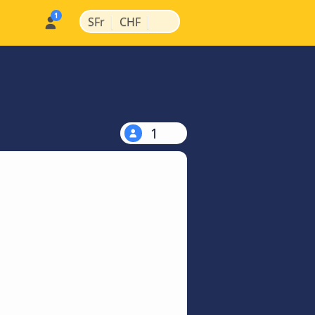
|
|
SFr
CHF
1