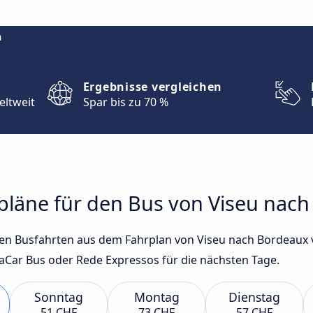
m
Ergebnisse vergleichen
eltweit
Spar bis zu 70 %
rpläne für den Bus von Viseu nac
sten Busfahrten aus dem Fahrplan von Viseu nach Bordeaux
aCar Bus oder Rede Expressos für die nächsten Tage.
Sonntag
Montag
Dienstag
51 CHF
73 CHF
57 CHF