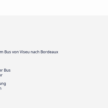
 dem Bus von Viseu nach Bordeaux
er Bus
hr
ung
m