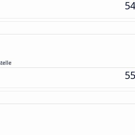
5
telle
5