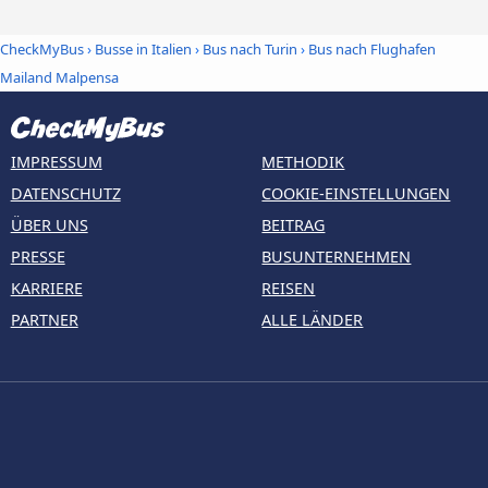
CheckMyBus
›
Busse in Italien
›
Bus nach Turin
›
Bus nach Flughafen
Mailand Malpensa
IMPRESSUM
METHODIK
DATENSCHUTZ
COOKIE-EINSTELLUNGEN
ÜBER UNS
BEITRAG
PRESSE
BUSUNTERNEHMEN
KARRIERE
REISEN
PARTNER
ALLE LÄNDER