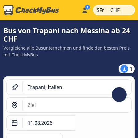
|
|
SFr
CHF
Bus von Trapani nach Messina ab 24
CHF
Vergleiche alle Busunternehmen und finde den besten Preis
mit CheckMyBus
1