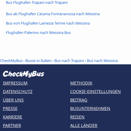
Bus Flughafen Trapani nach Trapani
Bus ab Flughafen Catania-Fontanarossa nach Messina
Bus von Flughafen Lamezia Terme nach Messina
Flughafen Palermo nach Messina Bus
CheckMyBus
›
Busse in Italien
›
Bus nach Trapani
›
Bus nach Messina
IMPRESSUM
METHODIK
DATENSCHUTZ
COOKIE-EINSTELLUNGEN
ÜBER UNS
BEITRAG
PRESSE
BUSUNTERNEHMEN
KARRIERE
REISEN
PARTNER
ALLE LÄNDER