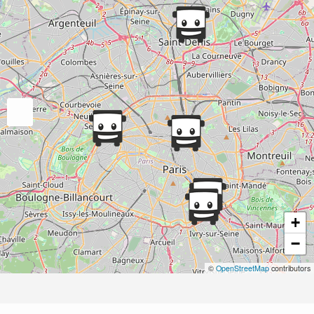
+
−
©
OpenStreetMap
contributors