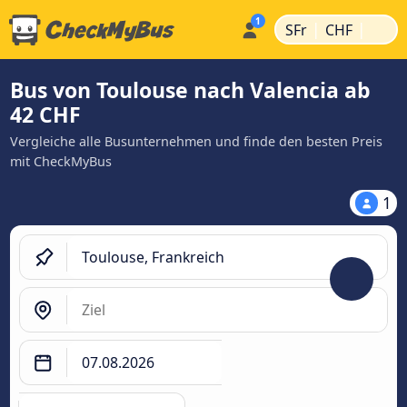
|
|
SFr
CHF
Bus von Toulouse nach Valencia ab
42 CHF
Vergleiche alle Busunternehmen und finde den besten Preis
mit CheckMyBus
1