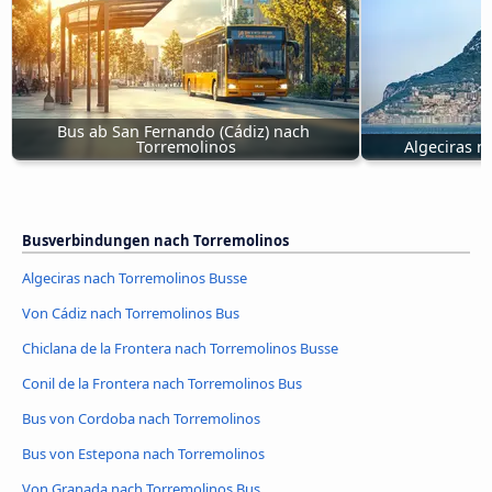
Bus ab San Fernando (Cádiz) nach 
Torremolinos
Algeciras n
Busverbindungen nach Torremolinos
Algeciras nach Torremolinos Busse
Von Cádiz nach Torremolinos Bus
Chiclana de la Frontera nach Torremolinos Busse
Conil de la Frontera nach Torremolinos Bus
Bus von Cordoba nach Torremolinos
Bus von Estepona nach Torremolinos
Von Granada nach Torremolinos Bus