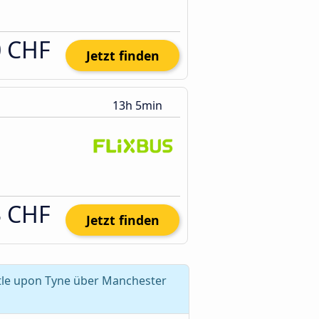
0 CHF
Jetzt finden
13h 5min
3 CHF
Jetzt finden
tle upon Tyne über Manchester