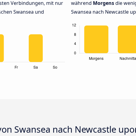
sten Verbindungen, mit nur
während
Morgens
die weni
ischen Swansea und
Swansea nach Newcastle upo
von Swansea nach Newcastle upo