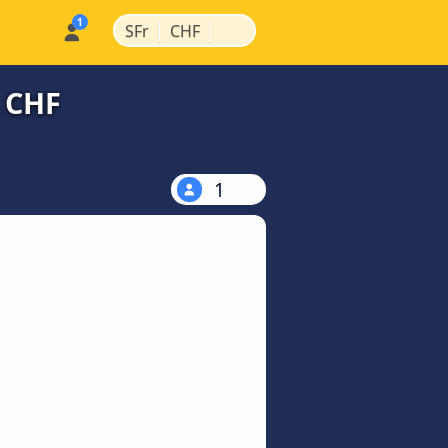
|
|
SFr
CHF
 CHF
1