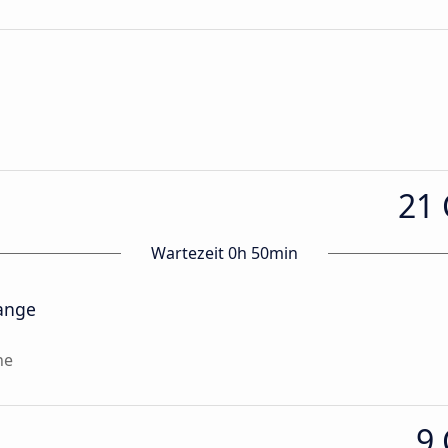
21
Wartezeit 0h 50min
hange
ne
9