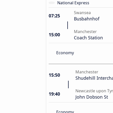
National Express
Swansea
07:25
Busbahnhof
Manchester
15:00
Coach Station
Economy
Manchester
15:50
Shudehill Interc
Newcastle upon Ty
19:40
John Dobson St
Economy