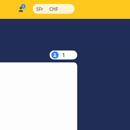
|
|
SFr
CHF
1