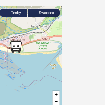
Tenby
Swansea
+
−