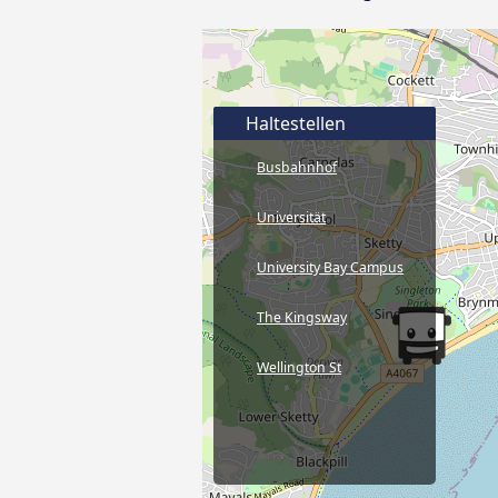
Haltestellen
Busbahnhof
Universität
University Bay Campus
The Kingsway
Wellington St