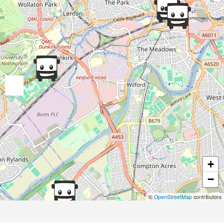
+
−
©
OpenStreetMap
contributors