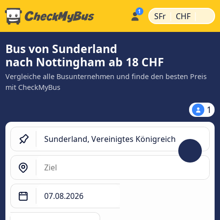
|
|
SFr
CHF
Bus von Sunderland
nach Nottingham ab 18 CHF
Vergleiche alle Busunternehmen und finde den besten Preis
mit CheckMyBus
1