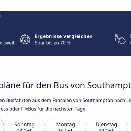
m
Ergebnisse vergleichen
eltweit
Spar bis zu 70 %
hrpläne für den Bus von Southamp
gsten Busfahrten aus dem Fahrplan von Southampton nach L
ss oder FlixBus für die nächsten Tage.
Sonntag
Montag
Dienstag
23 CHF
15 CHF
19 CHF