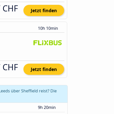
7 CHF
Jetzt finden
10h 10min
7 CHF
Jetzt finden
ds über Sheffield reist? Die
9h 20min