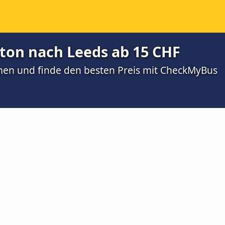
on nach Leeds ab 15 CHF
men und finde den besten Preis mit CheckMyBus