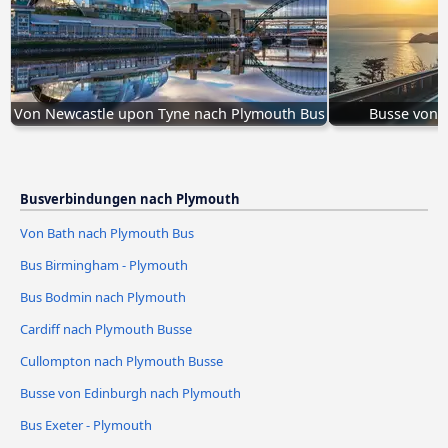
Von Newcastle upon Tyne nach Plymouth Bus
Busse von 
Busverbindungen nach Plymouth
Von Bath nach Plymouth Bus
Bus Birmingham - Plymouth
Bus Bodmin nach Plymouth
Cardiff nach Plymouth Busse
Cullompton nach Plymouth Busse
Busse von Edinburgh nach Plymouth
Bus Exeter - Plymouth