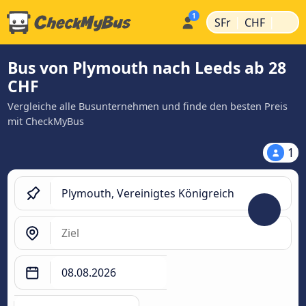
|
|
SFr
CHF
Bus von Plymouth nach Leeds ab 28
CHF
Vergleiche alle Busunternehmen und finde den besten Preis
mit CheckMyBus
1