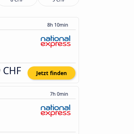
8h 10min
9 CHF
Jetzt finden
7h 0min