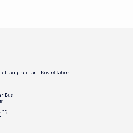
Southampton nach Bristol fahren,
er Bus
hr
ung
m