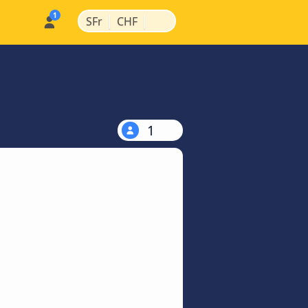
|
|
SFr
CHF
1