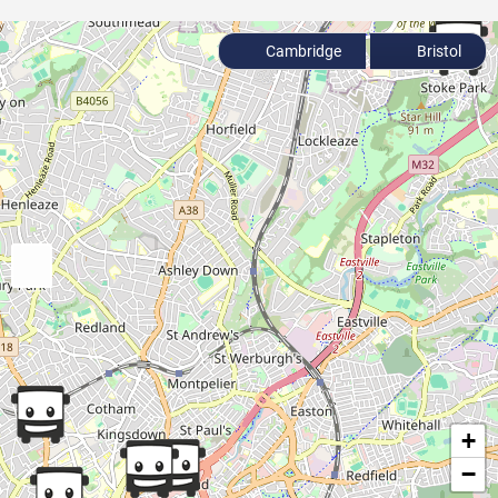
Cambridge
Bristol
+
−