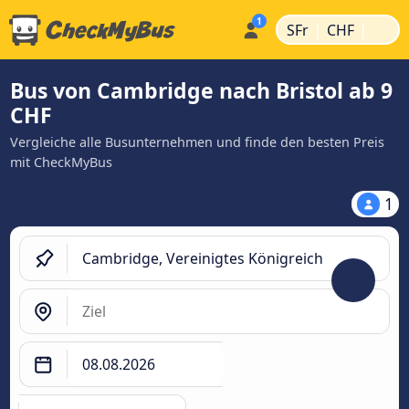
|
|
SFr
CHF
Bus von Cambridge nach Bristol ab 9
CHF
Vergleiche alle Busunternehmen und finde den besten Preis
mit CheckMyBus
1