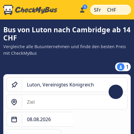
|
|
SFr
CHF
Bus von Luton nach Cambridge ab 14
CHF
Vergleiche alle Busunternehmen und finde den besten Preis
mit CheckMyBus
1