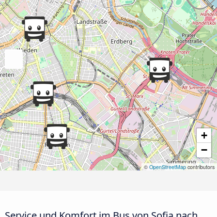
+
−
©
OpenStreetMap
contributors
Service und Komfort im Bus von Sofia nach