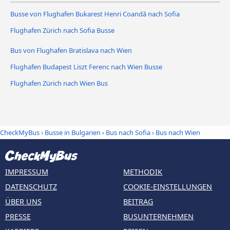
Busse von Flughafen Bukarest Henri Coandă nach Sofia
Flughafen Zürich nach Sofia Busse
Bus von Flughafen Bratislava nach Wien
Flughafen Budapest Liszt Ferenc nach Wien Busse
Flughafen Zürich nach Wien Bus
CheckMyBus
›
Busse in Bulgarien
›
Bus nach Sofia
›
Bus nach Wien
IMPRESSUM
METHODIK
DATENSCHUTZ
COOKIE-EINSTELLUNGEN
ÜBER UNS
BEITRAG
PRESSE
BUSUNTERNEHMEN