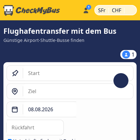
|
|
SFr
CHF
Flughafentransfer mit dem Bus
Günstige Airport-Shuttle-Busse finden
1