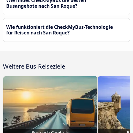
Wie findet CheckMyBus die besten
Busangebote nach San Roque?
Wie funktioniert die CheckMyBus-Technologie
für Reisen nach San Roque?
Weitere Bus-Reiseziele
Bus nach Cambrils
Bu