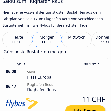
Salou zum Flughafen Reus
Hier ist eine Auswahl der günstigsten Busfahrten aus dem
Fahrplan von Salou zum Flughafen Reus von verschiedenen
Busunternehmen wie Flybus für die nächsten Tage.
Heute
Morgen
Mittwoch
Donner
11 CHF
11 CHF
11 CH
Günstigste Busfahrten morgen
Flybus
0h 17min
06:00
Salou
Plaza Europa
Flughafen Reus
06:17
Flughafen Reus
11 CHF
Jetzt finden