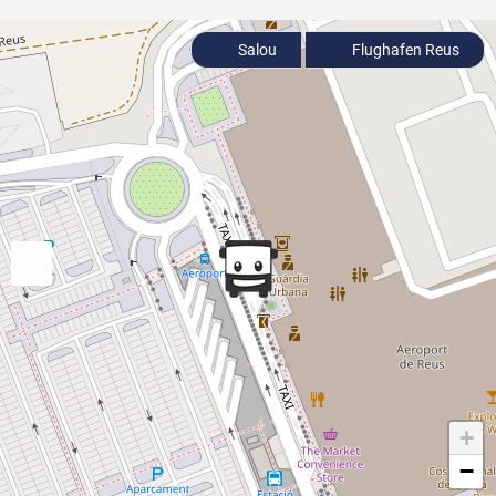
Salou
Flughafen Reus
+
−